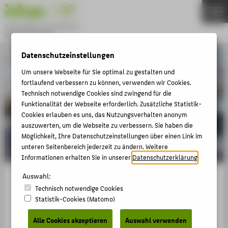
DE
EN
Online-Magazin der HTW Berlin
CAMPUS STORIES
Menu
Datenschutzeinstellungen
THEMEN
Um unsere Webseite für Sie optimal zu gestalten und
HOCHSCHULE
fortlaufend verbessern zu können, verwenden wir Cookies.
Technisch notwendige Cookies sind zwingend für die
STUDIUM
Funktionalität der Webseite erforderlich. Zusätzliche Statistik-
LEHRE
Cookies erlauben es uns, das Nutzungsverhalten anonym
auszuwerten, um die Webseite zu verbessern. Sie haben die
FORSCHUNG
Möglichkeit, Ihre Datenschutzeinstellungen über einen Link im
unteren Seitenbereich jederzeit zu ändern. Weitere
KARRIERE
Informationen erhalten Sie in unserer
Datenschutzerklärung
.
INTERNATIONAL
Auswahl:
GESICHTER
Dieser E-LKW soll künftig Waren an die Unternehmen
Technisch notwendige Cookies
Statistik-Cookies (Matomo)
im Industriegebiet Motzener Straße im Süden Berlins
ARCHIV
zustellen. Bei ihrem Feldversuch wurde der
Alle Cookies akzeptieren
Auswahl verwenden
Zusammenschluss von 60 kleinen und