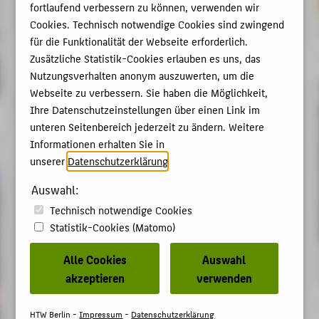
fortlaufend verbessern zu können, verwenden wir
Cookies. Technisch notwendige Cookies sind zwingend
Nicolas Otto
für die Funktionalität der Webseite erforderlich.
Zusätzliche Statistik-Cookies erlauben es uns, das
Nutzungsverhalten anonym auszuwerten, um die
Webseite zu verbessern. Sie haben die Möglichkeit,
Ihre Datenschutzeinstellungen über einen Link im
unteren Seitenbereich jederzeit zu ändern. Weitere
Informationen erhalten Sie in
unserer
Datenschutzerklärung
.
Auswahl:
Technisch notwendige Cookies
Statistik-Cookies (Matomo)
Alle Cookies
Auswahl
akzeptieren
verwenden
HTW Berlin -
Impressum
-
Datenschutzerklärung