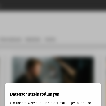
n
International
Gesichter
Archiv
Datenschutzeinstellungen
Um unsere Webseite für Sie optimal zu gestalten und