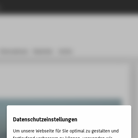
n
International
Gesichter
Archiv
Datenschutzeinstellungen
Um unsere Webseite für Sie optimal zu gestalten und
fortlaufend verbessern zu können, verwenden wir