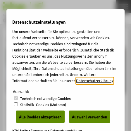
DE
EN
Online-Magazin der HTW Berlin
CAMPUS STORIES
Datenschutzeinstellungen
Menu
Um unsere Webseite für Sie optimal zu gestalten und
THEMEN
„Panik raus, Ruhe rein“
fortlaufend verbessern zu können, verwenden wir Cookies.
Technisch notwendige Cookies sind zwingend für die
HOCHSCHULE
Funktionalität der Webseite erforderlich. Zusätzliche Statistik-
STUDIUM
Cookies erlauben es uns, das Nutzungsverhalten anonym
auszuwerten, um die Webseite zu verbessern. Sie haben die
LEHRE
Möglichkeit, Ihre Datenschutzeinstellungen über einen Link im
unteren Seitenbereich jederzeit zu ändern. Weitere
FORSCHUNG
Informationen erhalten Sie in unserer
Datenschutzerklärung
.
KARRIERE
Auswahl:
INTERNATIONAL
Technisch notwendige Cookies
Ab ans Meer, in die Berge oder die nächste Großstadt?
Statistik-Cookies (Matomo)
GESICHTER
Ein alternatives Semesterferienprogramm mit Fokus auf
ARCHIV
Alle Cookies akzeptieren
Auswahl verwenden
den Wünschen für die berufliche Zukunft bietet der
Career Service
der HTW Berlin mit dem
HTW Berlin -
Impressum
-
Datenschutzerklärung