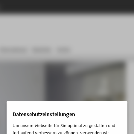
n
International
Gesichter
Archiv
Datenschutzeinstellungen
Um unsere Webseite für Sie optimal zu gestalten und
fortlaufend verbessern zu können, verwenden wir