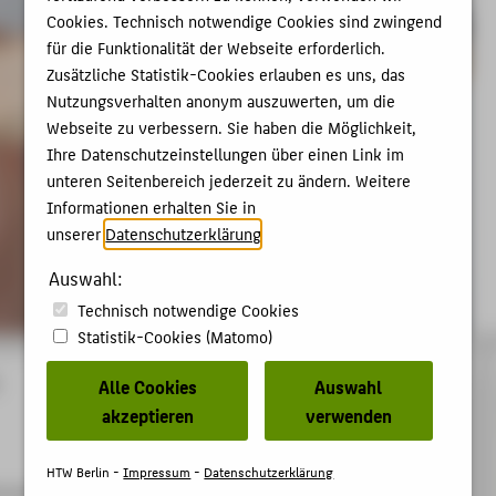
Cookies. Technisch notwendige Cookies sind zwingend
für die Funktionalität der Webseite erforderlich.
Zusätzliche Statistik-Cookies erlauben es uns, das
Nutzungsverhalten anonym auszuwerten, um die
Webseite zu verbessern. Sie haben die Möglichkeit,
Ihre Datenschutzeinstellungen über einen Link im
unteren Seitenbereich jederzeit zu ändern. Weitere
Informationen erhalten Sie in
unserer
Datenschutzerklärung
.
Auswahl:
Technisch notwendige Cookies
Statistik-Cookies (Matomo)
Alle Cookies
Auswahl
akzeptieren
verwenden
HTW Berlin -
Impressum
-
Datenschutzerklärung
t sie heute reichen. Ein paar