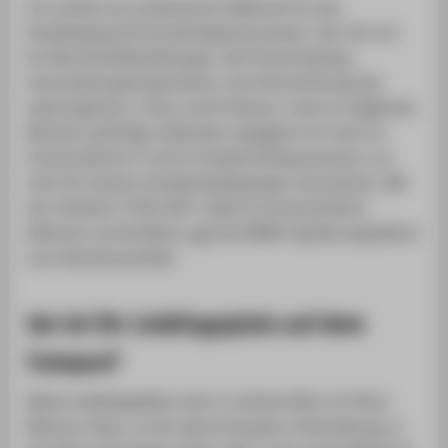
Ich arbeite als studentische Hilfskraft für den
Studiengang Wirtschaftsingenieurwesen. Dort bin ich
für Büromittelbestellungen, die Postverteilung,
Veranstaltungsorganisation und Unterstützung der
Laboringenieur_innen und Professor_innen im täglichen
Betrieb zuständig. Außerdem engagiere ich mich im
Fachschaftsrat 4 und im Studierendenparlament, um
mich für bessere Studienbedingungen einzusetzen. Mit
der Initiative "HTW hilft" stelle ich ehrenamtliche
Aktionen auf die Beine,
z.B.
die DKMS-Typisierungsaktion
zum Semesterauftakt.
Wo ist Ihr Lieblingsplatz auf dem
Campus?
Meine Lieblingsplätze sind: in meinem Büro im Peter-
Behrens-Haus, an der Spree bei guter Unterhaltung, in