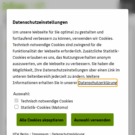
DE
EN
Online-Magazin der HTW Berlin
CAMPUS STORIES
Datenschutzeinstellungen
Menu
Um unsere Webseite für Sie optimal zu gestalten und
THEMEN
Mario Abraham
fortlaufend verbessern zu können, verwenden wir Cookies.
Technisch notwendige Cookies sind zwingend für die
HOCHSCHULE
Funktionalität der Webseite erforderlich. Zusätzliche Statistik-
STUDIUM
Cookies erlauben es uns, das Nutzungsverhalten anonym
auszuwerten, um die Webseite zu verbessern. Sie haben die
Mario Abraham studiert Wirtschaftsingenieurwesen
LEHRE
Möglichkeit, Ihre Datenschutzeinstellungen über einen Link im
an der HTW Berlin. Er ist Vater von drei Kindern,
unteren Seitenbereich jederzeit zu ändern. Weitere
FORSCHUNG
arbeitet neben dem Studium und engagiert sich
Informationen erhalten Sie in unserer
Datenschutzerklärung
.
KARRIERE
ehrenamtlich.
Auswahl:
INTERNATIONAL
Technisch notwendige Cookies
Statistik-Cookies (Matomo)
GESICHTER
ARCHIV
Warum studieren Sie ausgerechnet
Alle Cookies akzeptieren
Auswahl verwenden
Wirtschaftsingenieurwesen an der
HTW Berlin -
Impressum
-
Datenschutzerklärung