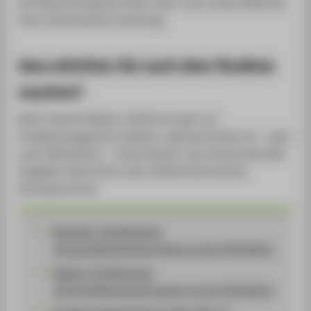
der Mensa bei gutem Essen oder in der ersten Reihe bei
einer interessanten Vorlesung.
Was möchten Sie nach dem Studium
machen?
Nach meinem Master möchte ich gern im
Projektmanagement arbeiten. Spannend wäre ein — gern
auch öffentliches — Unternehmen, das infrastrukturelle
Aufgaben übernimmt oder luftfahrttechnischen
Hintergrund hat.
Bachelor
-Studiengang
Wirtschaftsingenieurwesen an der HTW Berlin
Master-Studiengang
Wirtschaftsingenieurwesen an der HTW Berlin