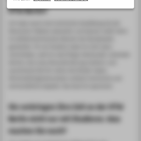
ÜBER DIE CAMPUS STORIES
HTW Berlin?
BELIEBTE ARTIKEL
Ich habe zuerst eine technische Ausbildung bei der
REDAKTION
Deutschen Telekom absolviert und danach zwölf Jahre
ÜBER DIE HTW BERLIN
im luftfahrttechnischen Bereich der Bundeswehr
gearbeitet. Für ein Studium habe ich mich dann
entschieden, weil ich zwei Dinge miteinander verbinden
könnte: eine neue Herausforderung meistern und
ausreichend Zeit für meine drei Kinder haben.
Wirtschaftsingenieurwesen umfasst technische und
wirtschaftliche Aspekte. Das fand ich spannend.
Sie verbringen Ihre Zeit an der HTW
Berlin nicht nur mit Studieren. Was
machen Sie noch?