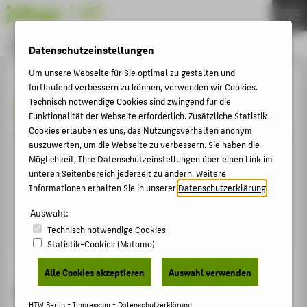
DE
EN
Online-Magazin der HTW Berlin
CAMPUS STORIES
Datenschutzeinstellungen
Menu
Um unsere Webseite für Sie optimal zu gestalten und
THEMEN
Anja Pfennig
fortlaufend verbessern zu können, verwenden wir Cookies.
Technisch notwendige Cookies sind zwingend für die
HOCHSCHULE
Funktionalität der Webseite erforderlich. Zusätzliche Statistik-
STUDIUM
Cookies erlauben es uns, das Nutzungsverhalten anonym
auszuwerten, um die Webseite zu verbessern. Sie haben die
Anja Pfennig wurde 2009 an die HTW Berlin berufen.
LEHRE
Möglichkeit, Ihre Datenschutzeinstellungen über einen Link im
Sie vermittelt Studierenden, die im 1. und 2.
unteren Seitenbereich jederzeit zu ändern. Weitere
FORSCHUNG
Semester Maschinenbau, Fahrzeugtechnik oder
Informationen erhalten Sie in unserer
Datenschutzerklärung
.
KARRIERE
Wirtschaftsingenieurwesen studieren, die
Auswahl:
Grundlagen der Werkstofftechnik.
INTERNATIONAL
Technisch notwendige Cookies
Statistik-Cookies (Matomo)
GESICHTER
ARCHIV
Alle Cookies akzeptieren
Auswahl verwenden
Welchen Werkstoff finden Sie am
HTW Berlin -
Impressum
-
Datenschutzerklärung