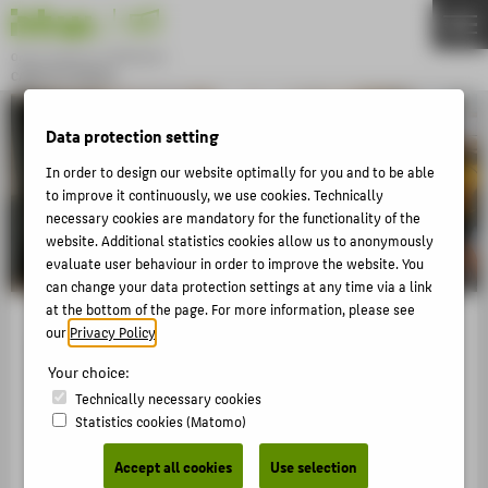
DE
EN
Online magazine of HTW Berlin
CAMPUS STORIES
Menu
THEMEN
Data protection setting
UNIVERSITY
In order to design our website optimally for you and to be able
to improve it continuously, we use cookies. Technically
STUDIES
necessary cookies are mandatory for the functionality of the
RESEARCH
website. Additional statistics cookies allow us to anonymously
evaluate user behaviour in order to improve the website. You
CAREER
can change your data protection settings at any time via a link
at the bottom of the page. For more information, please see
INTERNATIONAL
our
Privacy Policy
.
Künstliche Intelligenz ist schwierig zu präsentieren:
FACES
Your choice:
Die Mitarbeitenden der KI-Werkstatt können einen
ARCHIV
Technically necessary cookies
Showroom aufbauen, um sie auf Bildschirmen etwas
Statistics cookies (Matomo)
anschaulicher zu machen.
ÜBER DIE CAMPUS STORIES
Accept all cookies
Use selection