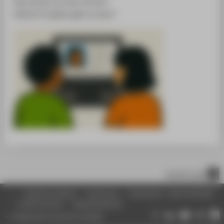
Was kannst du dort lernen?
Welche Projekte gibt es dort?
scroll to top
Inhaltsverzeichnis
Impressum
Datenschutz
Barrierefreiheit
Leichte Sprache
Gebärdensprache
Change data protection settings