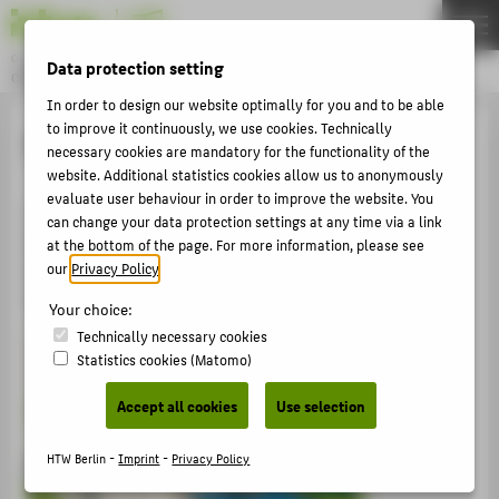
DE
EN
Online magazine of HTW Berlin
Data protection setting
CAMPUS STORIES
Menu
In order to design our website optimally for you and to be able
to improve it continuously, we use cookies. Technically
THEMEN
Informationen in Leichter Sprache
necessary cookies are mandatory for the functionality of the
UNIVERSITY
website. Additional statistics cookies allow us to anonymously
evaluate user behaviour in order to improve the website. You
STUDIES
Campus Stories ist eine Web-seite.
can change your data protection settings at any time via a link
Die Seite gehört zur HTW Berlin.
at the bottom of the page. For more information, please see
RESEARCH
HTW Berlin ist die Hoch-schule für Technik und
our
Privacy Policy
.
CAREER
Wirtschaft in Berlin.
Your choice:
INTERNATIONAL
Technically necessary cookies
Statistics cookies (Matomo)
FACES
ARCHIV
Accept all cookies
Use selection
HTW Berlin -
Imprint
-
Privacy Policy
ÜBER DIE CAMPUS STORIES