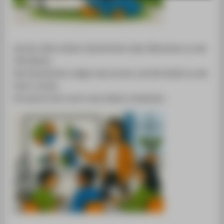
BELIEBTE ARTIKEL
REDAKTION
ÜBER DIE HTW BERLIN
Auf der Seite stehen Geschichten über Menschen an der
HTW Berlin.
Die Geschichten zeigen das Lernen und die Arbeit an der
Hoch-schule.
Du kannst dort auch neue Ideen entdecken.