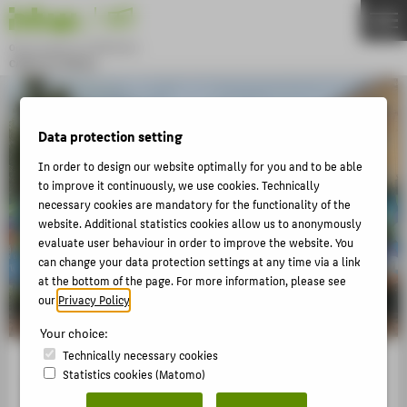
DE
EN
Online magazine of HTW Berlin
CAMPUS STORIES
Menu
THEMEN
Data protection setting
UNIVERSITY
In order to design our website optimally for you and to be able
STUDIES
to improve it continuously, we use cookies. Technically
RESEARCH
necessary cookies are mandatory for the functionality of the
website. Additional statistics cookies allow us to anonymously
CAREER
evaluate user behaviour in order to improve the website. You
can change your data protection settings at any time via a link
INTERNATIONAL
at the bottom of the page. For more information, please see
FACES
our
Privacy Policy
.
ARCHIV
Your choice:
Technically necessary cookies
Statistics cookies (Matomo)
Die HTW Berlin sieht Vielfalt als ihre Stärke. Doch das
ÜBER DIE CAMPUS STORIES
gesellschaftliche Klima wird rauer. "Gerade in solchen