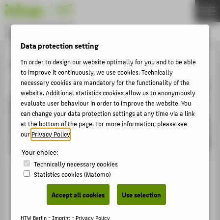
DE
EN
Online magazine of HTW Berlin
CAMPUS STORIES
Menu
Data protection setting
THEMEN
Labor statt Lehrbuch
In order to design our website optimally for you and to be able
to improve it continuously, we use cookies. Technically
UNIVERSITY
necessary cookies are mandatory for the functionality of the
STUDIES
website. Additional statistics cookies allow us to anonymously
evaluate user behaviour in order to improve the website. You
RESEARCH
can change your data protection settings at any time via a link
at the bottom of the page. For more information, please see
CAREER
our
Privacy Policy
.
INTERNATIONAL
Your choice:
FACES
Technically necessary cookies
Kein Protokoll, keine Anwesenheitspflicht – dafür
Statistics cookies (Matomo)
ARCHIV
Laborluft, Eigenverantwortung und echte Begeisterung.
Für seine Lehrveranstaltung zum Thema
Accept all cookies
Use selection
Elektromagnetische Verträglichkeit im Studiengang
ÜBER DIE CAMPUS STORIES
Elektrotechnik wurde
Prof. Dr.-Ing.
Thomas Hücker mit
HTW Berlin -
Imprint
-
Privacy Policy