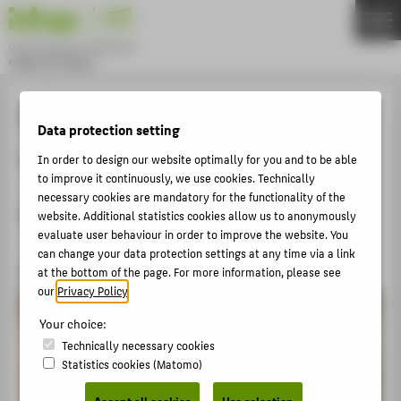
DE
EN
Online magazine of HTW Berlin
CAMPUS STORIES
Menu
THEMEN
2022
Data protection setting
UNIVERSITY
A dynamic, virtual future for the power plant
In order to design our website optimally for you and to be able
STUDIES
to improve it continuously, we use cookies. Technically
necessary cookies are mandatory for the functionality of the
RESEARCH
Identifying the virus in three hours...
website. Additional statistics cookies allow us to anonymously
CAREER
evaluate user behaviour in order to improve the website. You
can change your data protection settings at any time via a link
INTERNATIONAL
Ungleichheit wird nicht länger marginalisiert
at the bottom of the page. For more information, please see
our
Privacy Policy
.
FACES
ARCHIV
Your choice:
Technically necessary cookies
Statistics cookies (Matomo)
ÜBER DIE CAMPUS STORIES
Accept all cookies
Use selection