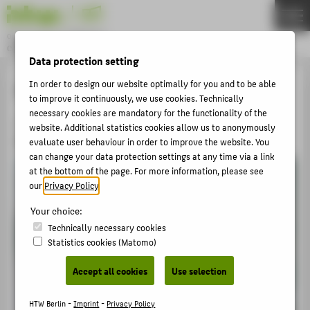
DE
EN
Online magazine of HTW Berlin
CAMPUS STORIES
Menu
Data protection setting
THEMEN
2016
In order to design our website optimally for you and to be able
to improve it continuously, we use cookies. Technically
UNIVERSITY
necessary cookies are mandatory for the functionality of the
„Wir wollen ein Produkt entwickeln, das
website. Additional statistics cookies allow us to anonymously
STUDIES
tatsächlich gebraucht wird“
evaluate user behaviour in order to improve the website. You
RESEARCH
can change your data protection settings at any time via a link
at the bottom of the page. For more information, please see
CAREER
our
Privacy Policy
.
INTERNATIONAL
Your choice:
FACES
Technically necessary cookies
Statistics cookies (Matomo)
ARCHIV
Accept all cookies
Use selection
ÜBER DIE CAMPUS STORIES
HTW Berlin -
Imprint
-
Privacy Policy