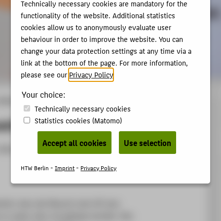
Technically necessary cookies are mandatory for the
functionality of the website. Additional statistics
cookies allow us to anonymously evaluate user
behaviour in order to improve the website. You can
change your data protection settings at any time via a
link at the bottom of the page. For more information,
please see our
Privacy Policy
.
Your choice:
verbessern
Technically necessary cookies
verbessern
Statistics cookies (Matomo)
Accept all cookies
Use selection
ffen über ihr Lernen
HTW Berlin -
Imprint
-
Privacy Policy
erkt, dass der Besuch vom LSC was
es super, dass sie gefragt wurden. Das