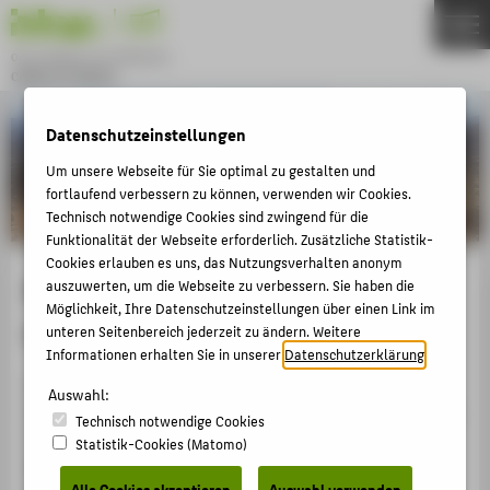
DE
EN
Online-Magazin der HTW Berlin
CAMPUS STORIES
Menu
THEMEN
Datenschutzeinstellungen
HOCHSCHULE
Um unsere Webseite für Sie optimal zu gestalten und
fortlaufend verbessern zu können, verwenden wir Cookies.
STUDIUM
Technisch notwendige Cookies sind zwingend für die
Funktionalität der Webseite erforderlich. Zusätzliche Statistik-
LEHRE
Cookies erlauben es uns, das Nutzungsverhalten anonym
FORSCHUNG
Managementberater in Sachen
auszuwerten, um die Webseite zu verbessern. Sie haben die
Möglichkeit, Ihre Datenschutzeinstellungen über einen Link im
KARRIERE
Grüner Ökonomie
unteren Seitenbereich jederzeit zu ändern. Weitere
Informationen erhalten Sie in unserer
Datenschutzerklärung
.
INTERNATIONAL
Was macht ein Wirtschaftswissenschaftler mit
GESICHTER
Auswahl:
fachlichen Schwerpunkten in Personalmanagement und
Technisch notwendige Cookies
ARCHIV
Organisation während eines Forschungssemesters in
Statistik-Cookies (Matomo)
Namibia? „Ich wollte meine Kenntnisse in der
Alle Cookies akzeptieren
Auswahl verwenden