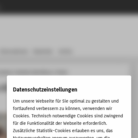
n
International
Gesichter
Archiv
Studium: 2 Bachelor-Abschlüsse, 1 Patent
: 2 Bachelor-Abschlüsse, 1
Datenschutzeinstellungen
Um unsere Webseite für Sie optimal zu gestalten und
fortlaufend verbessern zu können, verwenden wir
Cookies. Technisch notwendige Cookies sind zwingend
für die Funktionalität der Webseite erforderlich.
Zusätzliche Statistik-Cookies erlauben es uns, das
Nutzungsverhalten anonym auszuwerten, um die