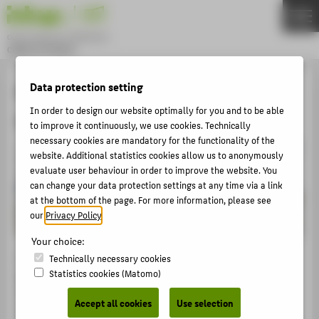
DE
EN
Online magazine of HTW Berlin
CAMPUS STORIES
Menu
THEMEN
Data protection setting
Expedition Nano: Textilien zum
UNIVERSITY
In order to design our website optimally for you and to be able
Greifen nah
to improve it continuously, we use cookies. Technically
STUDIES
necessary cookies are mandatory for the functionality of the
website. Additional statistics cookies allow us to anonymously
RESEARCH
evaluate user behaviour in order to improve the website. You
CAREER
can change your data protection settings at any time via a link
at the bottom of the page. For more information, please see
INTERNATIONAL
our
Privacy Policy
.
FACES
Your choice:
Haben Sie „Liebling, ich habe die Kinder geschrumpft“
ARCHIV
Technically necessary cookies
Statistics cookies (Matomo)
gesehen? In diesem Disney-Film kämpfen sich ein paar
Kinder, die versehentlich geschrumpft wurden, durch
ÜBER DIE CAMPUS STORIES
Accept all cookies
Use selection
den heimischen Garten. Jeder Grashalm ist baumhoch,