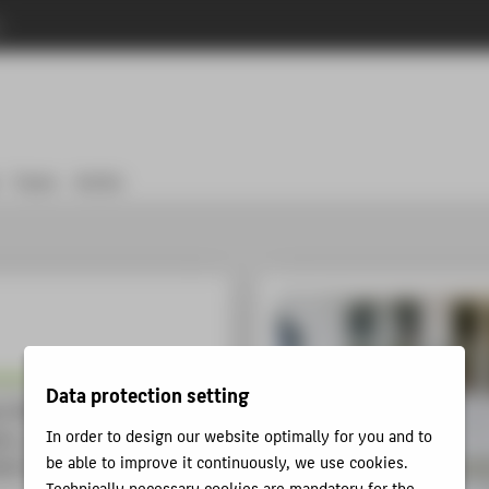
n
Faces
Archiv
Data protection setting
HTW Berlin studiert. Sie
In order to design our website optimally for you and to
den „Lutherhof“, einen
be able to improve it continuously, we use cookies.
 übernommen.
Technically necessary cookies are mandatory for the