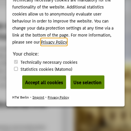
functionality of the website. Additional statistics
cookies allow us to anonymously evaluate user
behaviour in order to improve the website. You can
er der schönste
change your data protection settings at any time via a
TW Berlin?
link at the bottom of the page. For more information,
please see our
Privacy Policy
.
mündlichen Diplomprüfung.
Your choice:
 Meine Bewertung war sehr
Technically necessary cookies
ze Mühe also gelohnt, zum
Statistics cookies (Matomo)
le an Möglichkeiten vor
h die Fensterscheiben
Accept all cookies
Use selection
laut gelacht und gesungen.
HTW Berlin -
Imprint
-
Privacy Policy
udium an der HTW
zeug und strukturierte