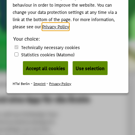
behaviour in order to improve the website. You can
change your data protection settings at any time via a
link at the bottom of the page. For more information,
please see our
Privacy Policy
.
Your choice:
Technically necessary cookies
Statistics cookies (Matomo)
Accept all cookies
Use selection
HTW Berlin -
Imprint
-
Privacy Policy
d eine App für die Ärztin
 eine App für die Ärztin
, weiß das fünfköpfige Team
e Kommunikationsdesignerin
eschäftigte sich die HTW-