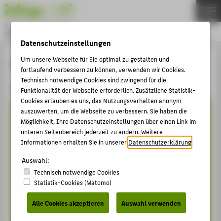
DE
EN
Online-Magazin der HTW Berlin
CAMPUS STORIES
Menu
Datenschutzeinstellungen
THEMEN
Um unsere Webseite für Sie optimal zu gestalten und
Archiv
fortlaufend verbessern zu können, verwenden wir Cookies.
HOCHSCHULE
Technisch notwendige Cookies sind zwingend für die
2026
Funktionalität der Webseite erforderlich. Zusätzliche Statistik-
STUDIUM
Cookies erlauben es uns, das Nutzungsverhalten anonym
LEHRE
auszuwerten, um die Webseite zu verbessern. Sie haben die
Möglichkeit, Ihre Datenschutzeinstellungen über einen Link im
FORSCHUNG
unteren Seitenbereich jederzeit zu ändern. Weitere
Informationen erhalten Sie in unserer
Datenschutzerklärung
.
KARRIERE
Auswahl:
INTERNATIONAL
Technisch notwendige Cookies
GESICHTER
Statistik-Cookies (Matomo)
ARCHIV
Alle Cookies akzeptieren
Auswahl verwenden